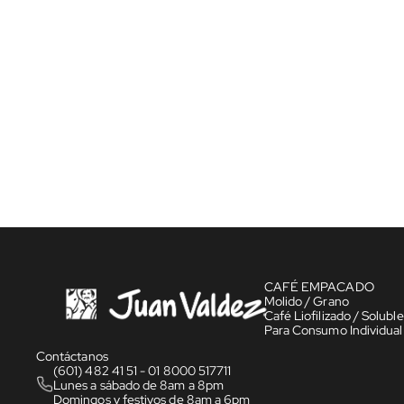
CAFÉ EMPACADO
Molido / Grano
Café Liofilizado / Soluble
Para Consumo Individual
Contáctanos
(601) 482 41 51 - 01 8000 517711
Lunes a sábado de 8am a 8pm
Domingos y festivos de 8am a 6pm