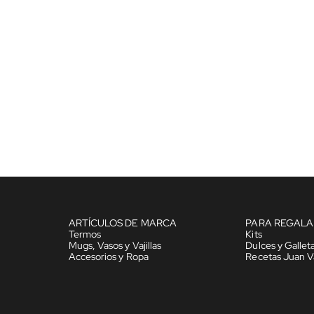
ARTÍCULOS DE MARCA
PARA REGALA
Termos
Kits
Mugs, Vasos y Vajillas
Dulces y Gallet
Accesorios y Ropa
Recetas Juan V