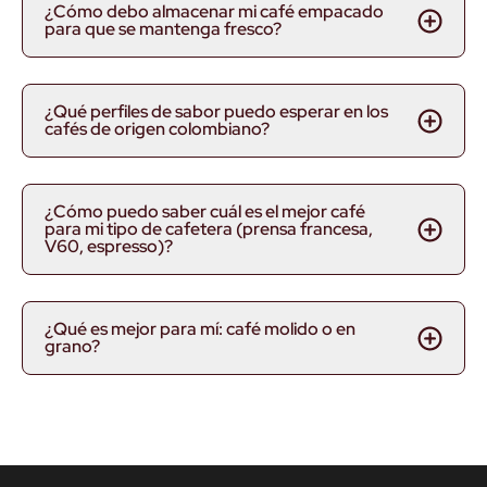
¿Cómo debo almacenar mi café empacado
para que se mantenga fresco?
¿Por qué Juan Valdez?
Por cada taza de Juan Valdez representa la dedicación de
más de 540.000 caficultores colombianos que cultivan
¿Qué perfiles de sabor puedo esperar en los
con tradición, calidad y sostenibilidad, llevando lo mejor del
cafés de origen colombiano?
café premium de origen a todo el mundo
¿Cómo puedo saber cuál es el mejor café
para mi tipo de cafetera (prensa francesa,
V60, espresso)?
¿Qué es mejor para mí: café molido o en
grano?