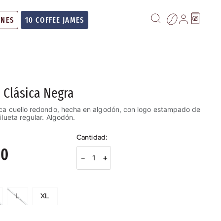
ONES
10 COFFEE JAMES
 Clásica Negra
ica cuello redondo, hecha en algodón, con logo estampado de
ilueta regular. Algodón.
00
－
＋
L
XL