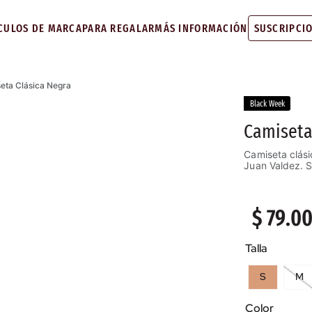
CULOS DE MARCA
PARA REGALAR
MÁS INFORMACIÓN
SUSCRIPCI
eta Clásica Negra
Black Week
Camiseta
Camiseta clás
Juan Valdez. S
$
79
.
0
Talla
S
M
Color