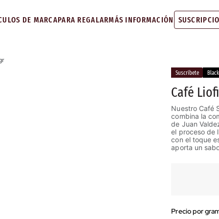
CULOS DE MARCA
PARA REGALAR
MÁS INFORMACIÓN
SUSCRIPCI
gr
Suscríbete
Blac
Café Liof
Nuestro Café S
combina la com
de Juan Valdez
el proceso de 
con el toque es
aporta un sabo
Precio por gra