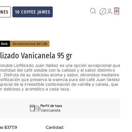
ONES
10 COFFEE JAMES
k Week
Día Internacional del Café
ilizado Vanicanela 95 gr
oluble Liofilizado Juan Valdez es una opción excepcional que
odidad del café soluble con la calidad y el sabor distintivo
. Disfruta de su delicioso aroma y sabor, obtenidos mediante
liofilización que preserva la esencia pura del café Juan Valdez
pecial de la irresistible combinación de vainilla y canela, que
r delicioso y aromático a cada taza.
Perfil de taza
Vanicanela
mo $377,9