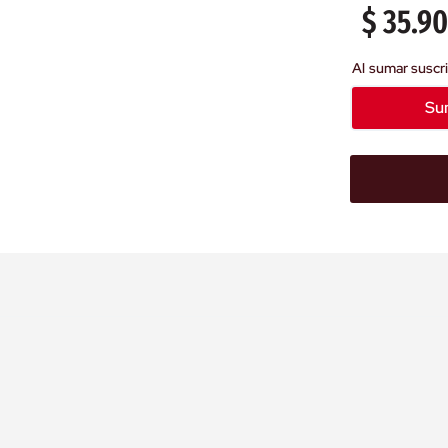
$
35
.
9
Su